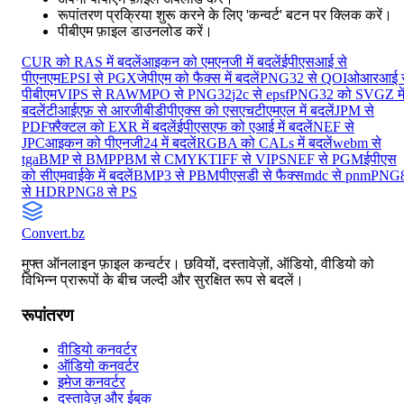
रूपांतरण प्रक्रिया शुरू करने के लिए 'कन्वर्ट' बटन पर क्लिक करें।
पीबीएम फ़ाइल डाउनलोड करें।
CUR को RAS में बदलें
आइकन को एमएनजी में बदलें
ईपीएसआई से
पीएनएम
EPSI से PGX
जेपीएम को फैक्स में बदलें
PNG32 से QOI
ओआरआई स
पीबीएम
VIPS से RAW
MPO से PNG32
j2c से epsf
PNG32 को SVGZ मे
बदलें
टीआईएफ़ से आरजीबी
डीपीएक्स को एसएचटीएमएल में बदलें
JPM से
PDF
फ़्रैक्टल को EXR में बदलें
ईपीएसएफ को एआई में बदलें
NEF से
JPC
आइकन को पीएनजी24 में बदलें
RGBA को CALs में बदलें
webm से
tga
BMP से BMP
PBM से CMYK
TIFF से VIPS
NEF से PGM
ईपीएस
को सीएमवाईके में बदलें
BMP3 से PBM
पीएसडी से फैक्स
mdc से pnm
PNG
से HDR
PNG8 से PS
Convert
.bz
मुफ्त ऑनलाइन फ़ाइल कन्वर्टर। छवियों, दस्तावेज़ों, ऑडियो, वीडियो को
विभिन्न प्रारूपों के बीच जल्दी और सुरक्षित रूप से बदलें।
रूपांतरण
वीडियो कनवर्टर
ऑडियो कनवर्टर
इमेज कनवर्टर
दस्तावेज़ और ईबुक