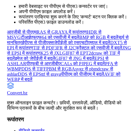
हमारी वेबसाइट पर पीपीएम से पीएस3 कनवर्टर पर जाएं।
अपनी पीपीएम फ़ाइल अपलोड करें।
रूपांतरण प्रक्रिया शुरू करने के लिए 'कन्वर्ट' बटन पर क्लिक करें।
परिवर्तित पीएस3 फ़ाइल डाउनलोड करें।
आरजीबी से पीएएम
RAS से GRAYA में रूपांतरण
HDR से
MSVG
टीआईएफएफ64 को एसवीजी में बदलें
BMP को RGB में बदलें
सूर्य से
मानचित्र
ईपीएस से पीजीएक्स
जेपीईजी को एसएचटीएमएल में बदलें
DXT5 से
EPI में रूपांतरण
TIF से PDF
3FR से J2C
फ्रैक्टल को एसवीजी में बदलें
JNG
से EPSI में रूपांतरण
K25 से JXL
GIF87 से EPT2
dcraw को TIF में
बदलें
इमेज को जेपीईजी में बदलें
GIF87 से JNG में बदलें
EPSI से
ASHLAR
पीएफबी से आरजीबीए
CALs को PJPEG में बदलें
PFA से
WBMP
DDS से TIFF
PBM से RGBA
svgz से pbm
dcraw से
ashlar
DDS से EPS
ttf से graya
पीपीएम को पीजीएम में बदलें
AVIF को
WEBP में बदलें
Convert
.bz
मुफ्त ऑनलाइन फ़ाइल कन्वर्टर। छवियों, दस्तावेज़ों, ऑडियो, वीडियो को
विभिन्न प्रारूपों के बीच जल्दी और सुरक्षित रूप से बदलें।
रूपांतरण
वीडियो कनवर्टर