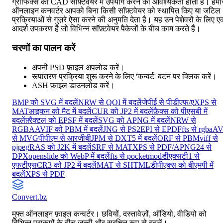
ग्राफिक्स को CAD सॉफ़्टवेयर में उपयोग करने की आवश्यकता होती है। हमा
ऑनलाइन कनवर्टर आपको बिना किसी सॉफ़्टवेयर को स्थापित किए या जटिल
प्रक्रियाओं से गुज़रे ऐसा करने की अनुमति देता है। यह उन पेशेवरों के लिए 
आदर्श उपकरण है जो विभिन्न सॉफ़्टवेयर पैकेजों के बीच काम करते हैं।
चरणों का पालन करें
अपनी PSD फ़ाइल अपलोड करें।
रूपांतरण प्रक्रिया शुरू करने के लिए 'कन्वर्ट' बटन पर क्लिक करें।
ASH फ़ाइल डाउनलोड करें।
BMP को SVG में बदलें
NRW से QOI में बदलें
जेपीई से पीडीएफ/ए
XPS से
MAT
आइकन को मैट में बदलें
CUR को JP2 में बदलें
फ़ैक्स को पीएसबी में
बदलें
फ़्रैक्टल को EPSF में बदलें
SVG को APNG में बदलें
NRW से
RGBA
AVIF को PBM में बदलें
JNG से PS2
EPI से EPDF
fts से rgba
AV
से MVG
पीपीएम से आरजीबी
JPM से DXT5 में बदलें
ORF से PBM
viff से
pjpeg
RAS को J2K में बदलें
SRF से MAT
XPS से PDF/A
PNG24 से
DPX
openslide को WebP में बदलें
fts से pocketmod
डीएक्सटी1 से
एफटीएस
CR3 को JP2 में बदलें
MAT से SHTML
डीपीएक्स को बीएमपी में
बदलें
XPS से PDF
Convert
.bz
मुफ्त ऑनलाइन फ़ाइल कन्वर्टर। छवियों, दस्तावेज़ों, ऑडियो, वीडियो को
विभिन्न प्रारूपों के बीच जल्दी और सुरक्षित रूप से बदलें।