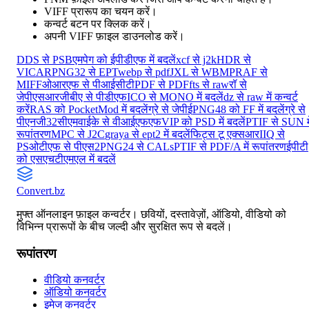
VIFF प्रारूप का चयन करें।
कन्वर्ट बटन पर क्लिक करें।
अपनी VIFF फ़ाइल डाउनलोड करें।
DDS से PSB
एमपेग को ईपीडीएफ में बदलें
xcf से j2k
HDR से
VICAR
PNG32 से EPT
webp से pdf
JXL से WBMP
RAF से
MIFF
ओआरएफ से पीआईसीटी
PDF से PDF
fts से raw
रॉ से
जेपीएस
आरजीबीए से पीडीएफ
ICO से MONO में बदलें
dz से raw में कन्वर्ट
करें
RAS को PocketMod में बदलें
ग्रे से जेपीई
PNG48 को FF में बदलें
ग्रे से
पीएनजी32
सीएमवाईके से वीआईएफएफ
VIP को PSD में बदलें
PTIF से SUN मे
रूपांतरण
MPC से J2C
graya से ept2 में बदलें
फिट्स टू एक्सआर
IIQ से
PS
ओटीएफ से पीएस2
PNG24 से CALs
PTIF से PDF/A में रूपांतरण
ईपीटी
को एसएचटीएमएल में बदलें
Convert
.bz
मुफ्त ऑनलाइन फ़ाइल कन्वर्टर। छवियों, दस्तावेज़ों, ऑडियो, वीडियो को
विभिन्न प्रारूपों के बीच जल्दी और सुरक्षित रूप से बदलें।
रूपांतरण
वीडियो कनवर्टर
ऑडियो कनवर्टर
इमेज कनवर्टर