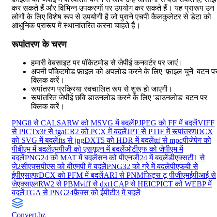
कर सकते हैं और विभिन्न उपकरणों पर उपयोग कर सकते हैं। यह प्रारूप उन
लोगों के लिए विशेष रूप से उपयोगी है जो पुराने एचपी कैलकुलेटर से डेटा को
आधुनिक प्रारूप में स्थानांतरित करना चाहते हैं।
रूपांतरण के चरण
हमारी वेबसाइट पर पॉकेटमोड से जेपीई कनवर्टर पर जाएं।
अपनी पॉकेटमोड फ़ाइल को अपलोड करने के लिए 'फ़ाइल चुनें' बटन प
क्लिक करें।
रूपांतरण प्रक्रिया स्वचालित रूप से शुरू हो जाएगी।
रूपांतरित जेपीई छवि डाउनलोड करने के लिए 'डाउनलोड' बटन पर
क्लिक करें।
PNG8 से CALS
ARW को MSVG में बदलें
PJPEG को FF में बदलें
VIFF
से PICT
x3f से tga
CR2 को PCX में बदलें
JPT से PTIF में रूपांतरण
DCX
को SVG में बदलें
fts से jpg
DXT5 को HDR में बदलें
ttf से mpc
पीजेपेग को
पीबीएम में बदलें
एमपीजी को एसयूएन में बदलें
ओटीएफ को जेपीएम में
बदलें
PNG24 को MAT में बदलें
सन को पीएनजी24 में बदलें
डीएक्सटी1 से
जे2सी
एक्सपीएस को बीएमपी में बदलें
PNG32 को ग्रे में बदलें
पीएफबी से
ईपीएसएफ
DCX को PFM में बदलें
ARI से PNM
फिट्स टू पीजीएम
ईपीआई से
जेएक्सएल
RW2 से PBM
viff से dxt1
CAP से HEIC
PICT को WEBP में
बदलें
TGA से PNG24
फ़ैक्स को ईपीटी3 में बदलें
Convert
.bz